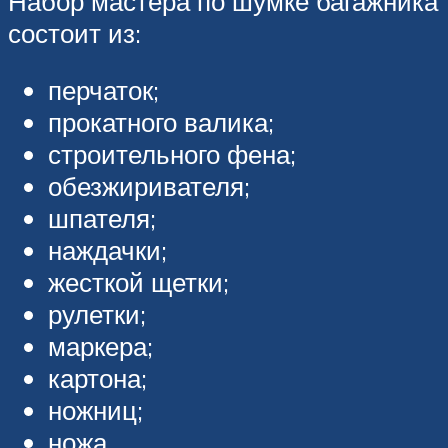
Набор мастера по шумке багажника
состоит из:
перчаток;
прокатного валика;
строительного фена;
обезжиривателя;
шпателя;
наждачки;
жесткой щетки;
рулетки;
маркера;
картона;
ножниц;
ножа.