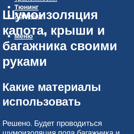
Тюнинг
Шумоизоляция
Ходовая
капота, крыши и
Меню
багажника своими
руками
Какие материалы
использовать
Решено. Будет проводиться
шумоизоляция пола багажника и