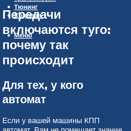
Тюнинг
Передачи
Ходовая
включаются туго:
Меню
почему так
происходит
Для тех, у кого
автомат
Если у вашей машины КПП
автомат. Вам не помешает знание