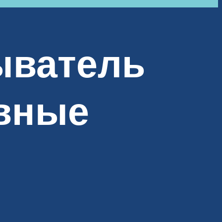
ыватель
овные