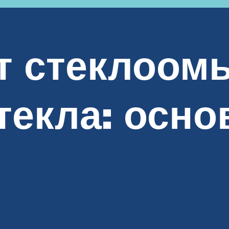
т стеклоом
текла: осн