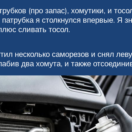
рубков (про запас), хомутики, и тосо
патрубка я столкнулся впервые. Я зна
плюс сливать тосол.
рутил несколько саморезов и снял ле
абив два хомута, и также отсоедини