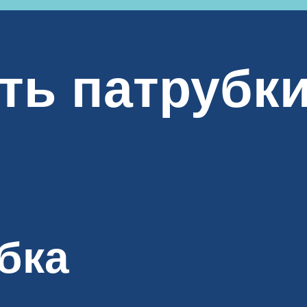
ть патрубки
бка