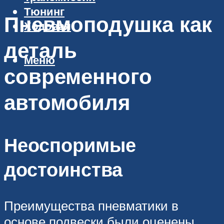
Тюнинг
Пневмоподушка как
Ходовая
деталь
Меню
современного
автомобиля
Неоспоримые
достоинства
Преимущества пневматики в
основе подвески были оценены