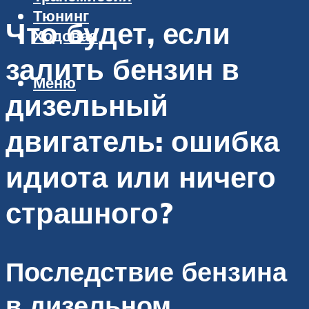
Тюнинг
Что будет, если
Ходовая
залить бензин в
Меню
дизельный
двигатель: ошибка
идиота или ничего
страшного?
Последствие бензина
в дизельном