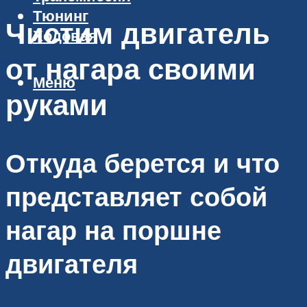
Тюнинг
Чистим двигатель
Ходовая
от нагара своими
Меню
руками
Откуда берется и что
представляет собой
нагар на поршне
двигателя