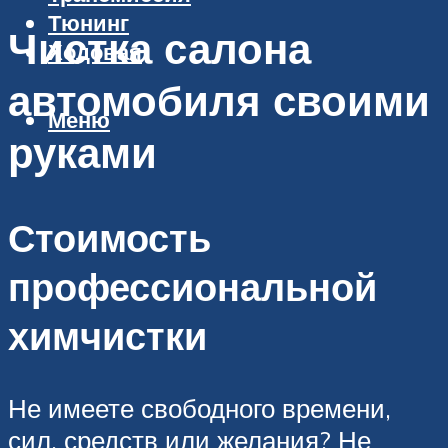
Тюнинг
Чистка салона
Ходовая
автомобиля своими
Меню
руками
Стоимость
профессиональной
химчистки
Не имеете свободного времени,
сил, средств или желания? Не