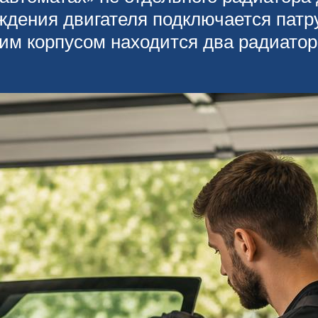
ждения двигателя подключается патр
им корпусом находится два радиатор