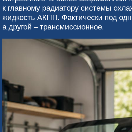
к главному радиатору системы охла
жидкость АКПП. Фактически под одн
а другой – трансмиссионное.