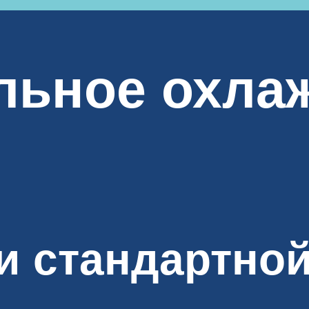
льное охла
и стандартно