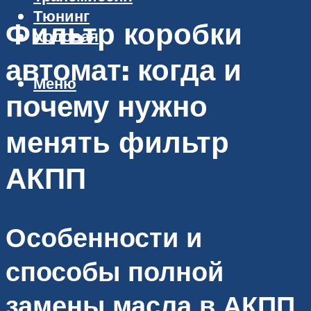
Тюнинг
Фильтр коробки
Ходовая
автомат: когда и
Меню
почему нужно
менять фильтр
АКПП
Особенности и
способы полной
замены масла в АКПП