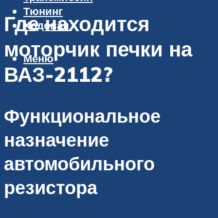
Тюнинг
Где находится
Ходовая
моторчик печки на
Меню
ВАЗ-2112?
Функциональное
назначение
автомобильного
резистора