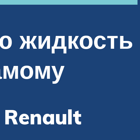
ую жидкость
амому
 Renault