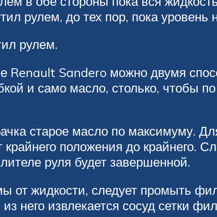
улем в обе стороны пока вся жидкость
тил рулем, до тех пор, пока уровень 
тил рулем.
е Renault Sandero можно двумя спо
кой и само масло, столько, чтобы п
ачка старое масло по максимуму. Дл
т крайнего положения до крайнего. С
илителе руля будет завершенной.
ы от жидкости, следует промыть фил
 из него извлекается сосуд сетки фи