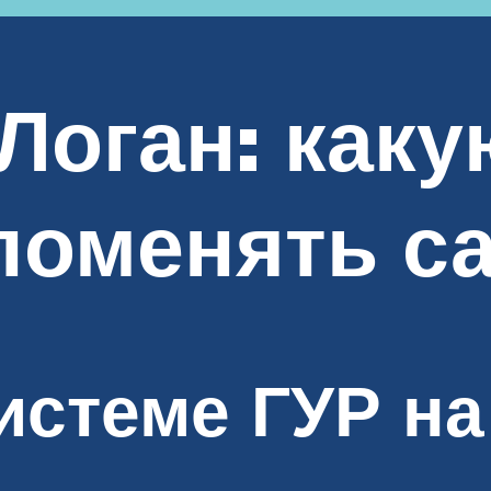
Логан: как
 поменять с
истеме ГУР на