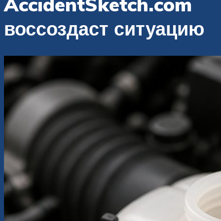
AccidentSketch.com
воссоздаст ситуацию