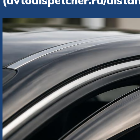
(avtodispetcher.ru/dista