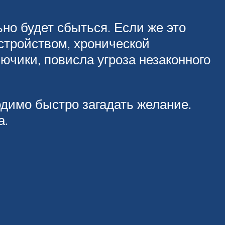
о будет сбыться. Если же это
сстройством, хронической
лючики, повисла угроза незаконного
одимо быстро загадать желание.
а.