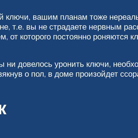
 ключи, вашим планам тоже нереальн
не, т.е. вы не страдаете нервным ра
м, от которого постоянно роняются к
бы ни довелось уронить ключи, необх
вякнув о пол, в доме произойдет ссор
к