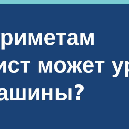
приметам
ст может у
машины?