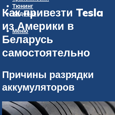
Тюнинг
Как привезти Tesla
Ходовая
из Америки в
Меню
Беларусь
самостоятельно
Причины разрядки
аккумуляторов