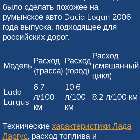
было сделать похожее на
румынское авто Dacia Logan 2006
года выпуска, подходящее для
российских дорог.
Расход
Расход
Расход
Модель
(смешанный
(трасса)
(город)
цикл)
6.7
10.6
Lada
л/100
л/100
8.2 л/100 км
Largus
км
км
Технические
характеристики Лада
Ларгус
, расход топлива и