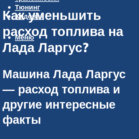
Тюнинг
Как уменьшить
Ходовая
расход топлива на
Меню
Лада Ларгус?
Машина Лада Ларгус
— расход топлива и
другие интересные
факты