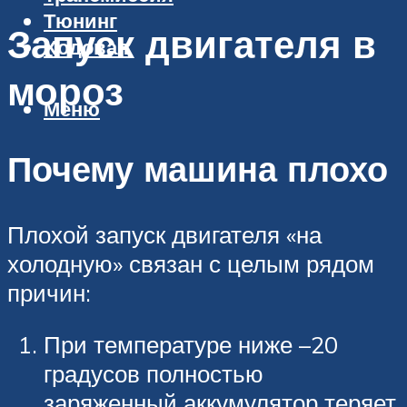
Тюнинг
Запуск двигателя в
Ходовая
мороз
Меню
Почему машина плохо
Плохой запуск двигателя «на
холодную» связан с целым рядом
причин:
При температуре ниже –20
градусов полностью
заряженный аккумулятор теряет