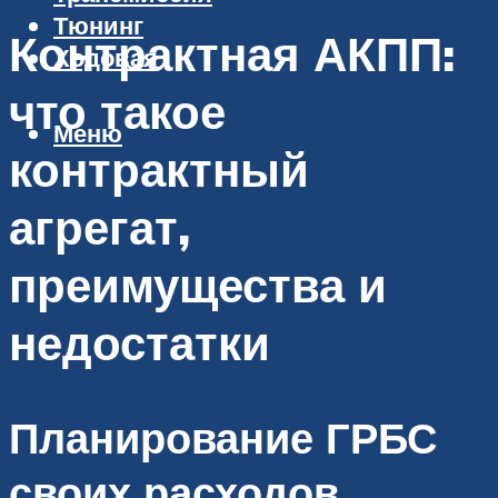
Тюнинг
Контрактная АКПП:
Ходовая
что такое
Меню
контрактный
агрегат,
преимущества и
недостатки
Планирование ГРБС
своих расходов