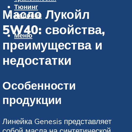
Тюнинг
Масло Лукойл
Ходовая
5W40: свойства,
Меню
преимущества и
недостатки
Особенности
продукции
Линейка Genesis представляет
собой масла на синтетической