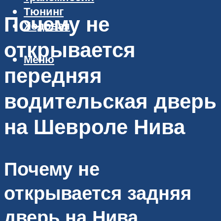
Тюнинг
Почему не
Ходовая
открывается
Меню
передняя
водительская дверь
на Шевроле Нива
Почему не
открывается задняя
дверь на Нива