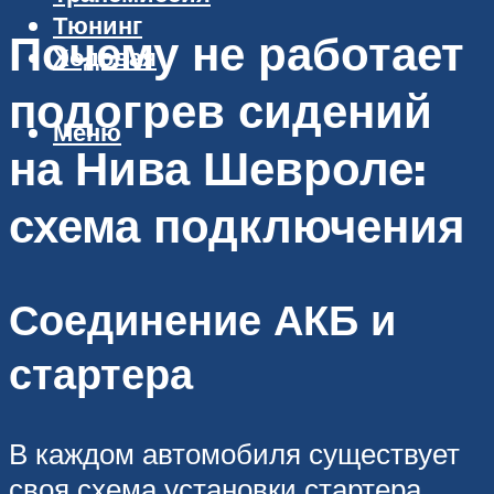
Тюнинг
Почему не работает
Ходовая
подогрев сидений
Меню
на Нива Шевроле:
схема подключения
Соединение АКБ и
стартера
В каждом автомобиля существует
своя схема установки стартера.