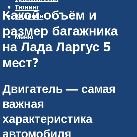
Тюнинг
Какой объём и
Ходовая
размер багажника
Меню
на Лада Ларгус 5
мест?
Двигатель — самая
важная
характеристика
автомобиля