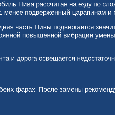
обиль Нива рассчитан на езду по слож
, менее подверженный царапинам и 
дняя часть Нивы подвергается значи
остоянной повышенной вибрации умень
та и дорога освещается недостаточн
еих фарах. После замены рекомендуе