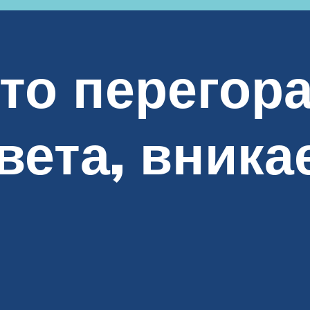
то перегор
вета, вника