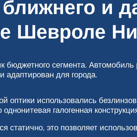
 ближнего и д
ле Шевроле Н
 бюджетного сегмента. Автомобиль 
и адаптирован для города.
ной оптики использовались безлинзо
 однонитевая галогенная конструкци
я статично, это позволяет использо