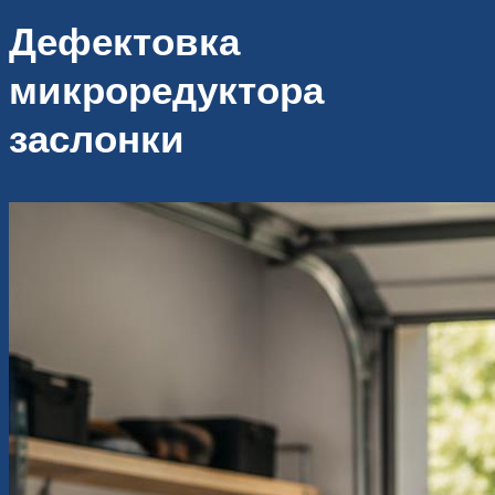
Дефектовка
микроредуктора
заслонки