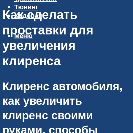
Тюнинг
Как сделать
Ходовая
проставки для
Меню
увеличения
клиренса
Клиренс автомобиля,
как увеличить
клиренс своими
руками, способы