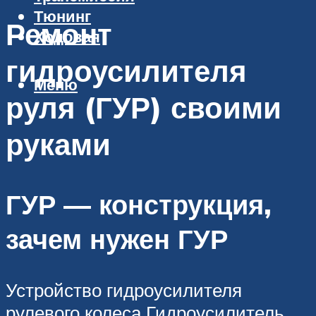
Тюнинг
Ремонт
Ходовая
гидроусилителя
Меню
руля (ГУР) своими
руками
ГУР — конструкция,
зачем нужен ГУР
Устройство гидроусилителя
рулевого колеса Гидроусилитель