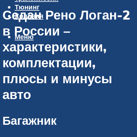
Тюнинг
Седан Рено Логан-2
Ходовая
в России –
Меню
характеристики,
комплектации,
плюсы и минусы
авто
Багажник