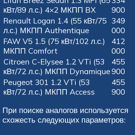
Lifan Breez Sedan 1.3 MPI (65
334
кВт/89 л.с.) 4×2 МКПП BX
900
Renault Logan 1.4 (55 кВт/75
349
л.с.) МКПП Authentique
000
FAW V5 1.5 (75 кВт/102 л.с.)
412
МКПП Comfort
000
Citroen C-Elysee 1.2 VTi (53
455
кВт/72 л.с.) МКПП Dynamique
900
Peugeot 301 1.2 VTi (53
455
кВт/72 л.с.) МКПП Access
900
При поиске аналогов используется
схожесть следующих параметров: