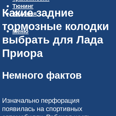
Тюнинг
Какие задние
Ходовая
тормозные колодки
Меню
выбрать для Лада
Приора
Немного фактов
Изначально перфорация
появилась на спортивных