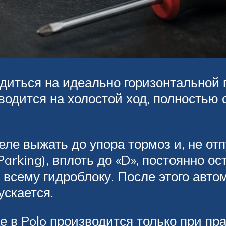
одиться на идеально горизонтальной
водится на холостой ход, полностью 
ле выжать до упора тормоз и, не отп
(Parking), вплоть до «D», постоянно 
 всему гидроблоку. После этого авто
ускается.
е в Polo производится только при пр