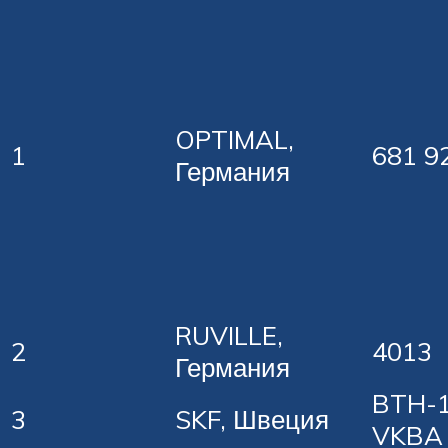
OPTIMAL,
1
681 9
Германия
RUVILLE,
2
4013
Германия
BTH-1
3
SKF, Швеция
VKBA