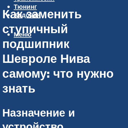
Тюнинг
Как заменить
Ходовая
ступичный
Меню
подшипник
Шевроле Нива
самому: что нужно
знать
Назначение и
устройство