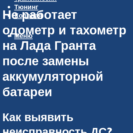
Тюнинг
Не работает
Ходовая
одометр и тахометр
Меню
на Лада Гранта
после замены
аккумуляторной
батареи
Как выявить
неисправность ДС?