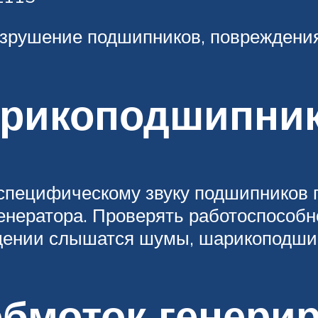
зрушение подшипников, повреждения 
арикоподшипни
специфическому звуку подшипников 
енератора. Проверять работоспособ
ащении слышатся шумы, шарикоподши
бмоток генери