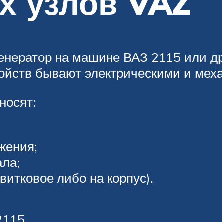
х узлов VAZ
генератор на машине ВАЗ 2115 или д
тройств бывают электрическими и мех
носят:
жения;
ала;
итковое либо на корпус).
2115