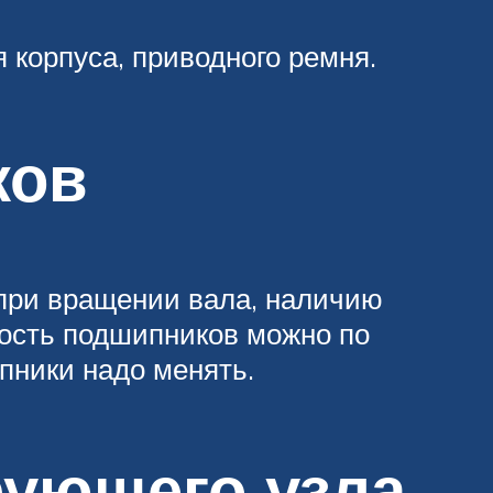
корпуса, приводного ремня.
ков
при вращении вала, наличию
ность подшипников можно по
пники надо менять.
рующего узла