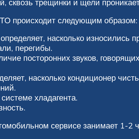
й, сквозь трещинки и щели проникает
СТО происходит следующим образом:
 определяет, насколько износились 
али, перегибы.
личие посторонних звуков, говорящи
еляет, насколько кондиционер чисты
ений.
 системе хладагента.
вность.
томобильном сервисе занимает 1-2 ч