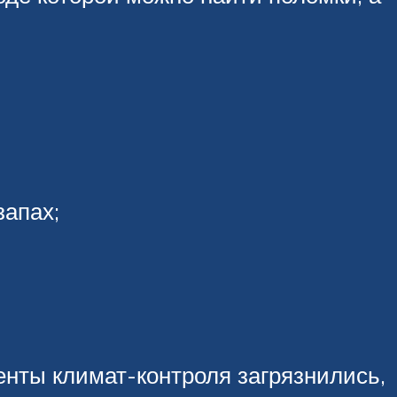
запах;
енты климат-контроля загрязнились,