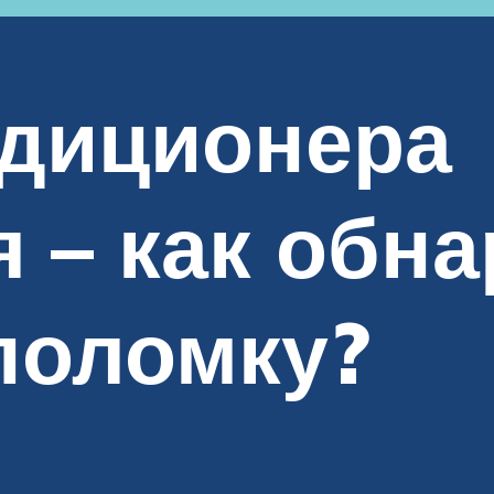
ндиционера
 – как обна
поломку?