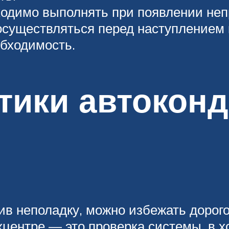
ходимо выполнять при появлении неп
осуществляться перед наступлением 
обходимость.
тики автокон
ив неполадку, можно избежать дорог
центре — это проверка системы, в х