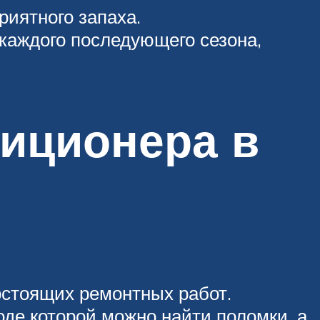
риятного запаха.
каждого последующего сезона,
диционера в
остоящих ремонтных работ.
оде которой можно найти поломки, а