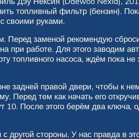
иль Дэу Нексия (Daewoo Nexia), 2011
нить топливный фильтр (бензин). По
сс своими руками.
м. Перед заменой рекомендую сброс
на при работе. Для этого заводим а
у топливного насоса, ждём пока не з
не задней правой двери, чтобы к не
у. Перед тем как начать его откручи
10. После этого берём два ключа, од
с другой стороны. У нас правда в эт