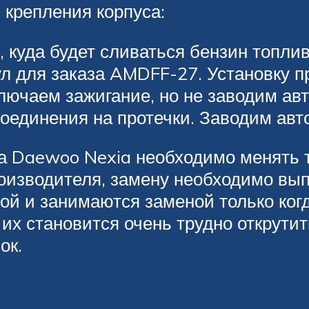
 крепления корпуса:
, куда будет сливаться бензин топл
л для заказа AMDFF-27. Установку п
ключаем зажигание, но не заводим ав
соединения на протечки. Заводим авт
на Daewoo Nexia необходимо менять
оизводителя, замену необходимо выпо
ой и занимаются заменой только ког
и их становится очень трудно открути
ок.