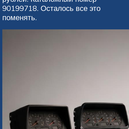
90199718. Осталось все это
поменять.