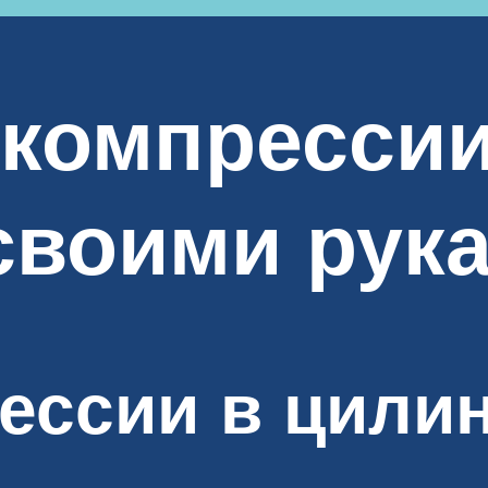
компрессии
своими рук
ессии в цили