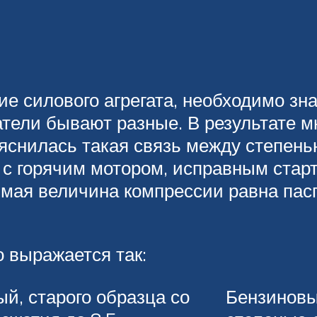
е силового агрегата, необходимо зна
тели бывают разные. В результате м
ыяснилась такая связь между степен
 с горячим мотором, исправным ста
мая величина компрессии равна пасп
 выражается так:
й, старого образца со
Бензиновы