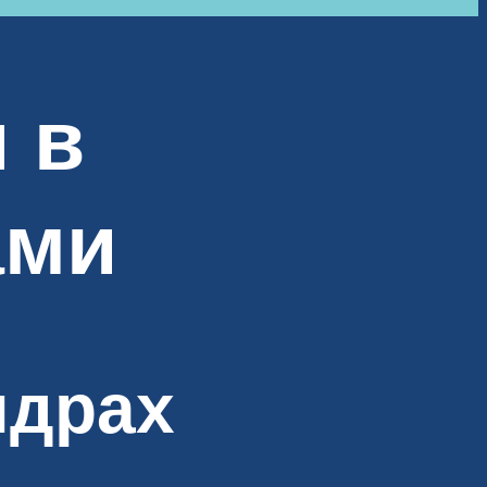
 в
ами
ндрах