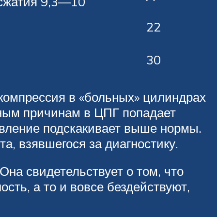
сжатия 9,3—10
22
30
 компрессия в «больных» цилиндрах
зным причинам в ЦПГ попадает
авление подскакивает выше нормы.
а, взявшегося за диагностику.
на свидетельствует о том, что
сть, а то и вовсе бездействуют,