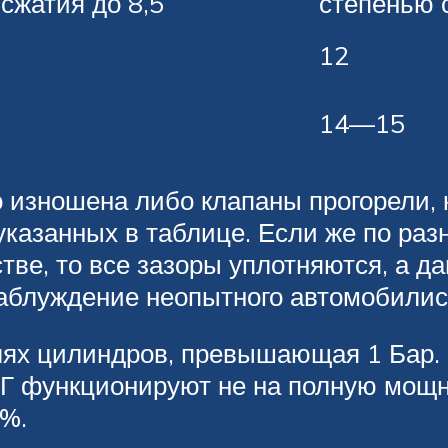
сжатия до 8,5
степенью 
12
14—15
о изношена либо клапаны прогорели,
указанных в таблице. Если же по ра
тве, то все зазоры уплотняются, а д
аблуждение неопытного автомобилист
ях цилиндров, превышающая 1 Бар. О
Г функционируют не на полную мощно
%.