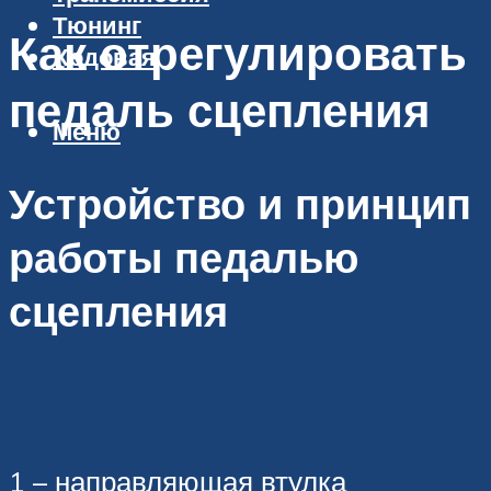
Тюнинг
Как отрегулировать
Ходовая
педаль сцепления
Меню
Устройство и принцип
работы педалью
сцепления
⁠1 – направляющая втулка